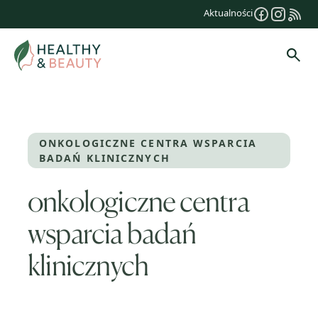
Przejdź
Aktualności
do
treści
Szuk
ONKOLOGICZNE CENTRA WSPARCIA
BADAŃ KLINICZNYCH
onkologiczne centra
wsparcia badań
klinicznych