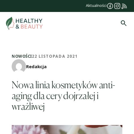
Przejdź
Aktualności
do
treści
Szuk
NOWOŚCI
22 LISTOPADA 2021
Redakcja
Nowa linia kosmetyków anti-
aging dla cery dojrzałej i
wrażliwej