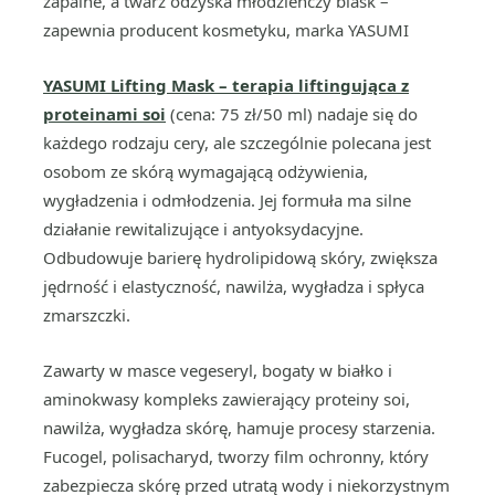
zapalne, a twarz odzyska młodzieńczy blask –
zapewnia producent kosmetyku, marka YASUMI
YASUMI Lifting Mask – terapia liftingująca z
proteinami soi
(cena: 75 zł/50 ml) nadaje się do
każdego rodzaju cery, ale szczególnie polecana jest
osobom ze skórą wymagającą odżywienia,
wygładzenia i odmłodzenia. Jej formuła ma silne
działanie rewitalizujące i antyoksydacyjne.
Odbudowuje barierę hydrolipidową skóry, zwiększa
jędrność i elastyczność, nawilża, wygładza i spłyca
zmarszczki.
Zawarty w masce vegeseryl, bogaty w białko i
aminokwasy kompleks zawierający proteiny soi,
nawilża, wygładza skórę, hamuje procesy starzenia.
Fucogel, polisacharyd, tworzy film ochronny, który
zabezpiecza skórę przed utratą wody i niekorzystnym