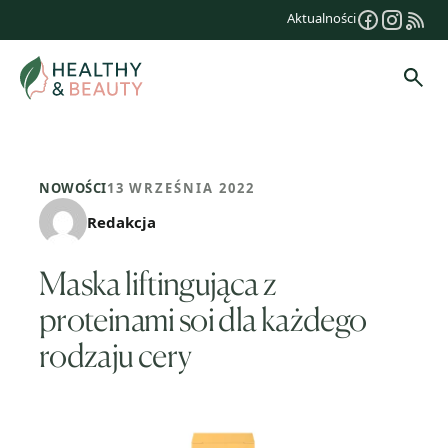
Przejdź
Aktualności
do
treści
Szuk
NOWOŚCI
13 WRZEŚNIA 2022
Redakcja
Maska liftingująca z
proteinami soi dla każdego
rodzaju cery