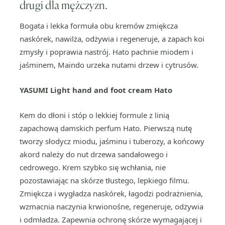
drugi dla mężczyzn.
Bogata i lekka formuła obu kremów zmiękcza
naskórek, nawilża, odżywia i regeneruje, a zapach koi
zmysły i poprawia nastrój. Hato pachnie miodem i
jaśminem, Maindo urzeka nutami drzew i cytrusów.
YASUMI Light hand and foot cream Hato
Kem do dłoni i stóp o lekkiej formule z linią
zapachową damskich perfum Hato. Pierwszą nutę
tworzy słodycz miodu, jaśminu i tuberozy, a końcowy
akord należy do nut drzewa sandałowego i
cedrowego. Krem szybko się wchłania, nie
pozostawiając na skórze tłustego, lepkiego filmu.
Zmiękcza i wygładza naskórek, łagodzi podrażnienia,
wzmacnia naczynia krwionośne, regeneruje, odżywia
i odmładza. Zapewnia ochronę skórze wymagającej i