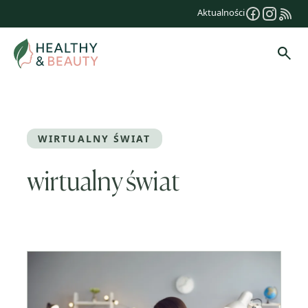
Przejdź
Aktualności
do
treści
Szuk
WIRTUALNY ŚWIAT
wirtualny świat