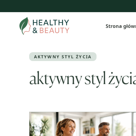
Przejdź
do
treści
Strona głów
AKTYWNY STYL ŻYCIA
aktywny styl życi