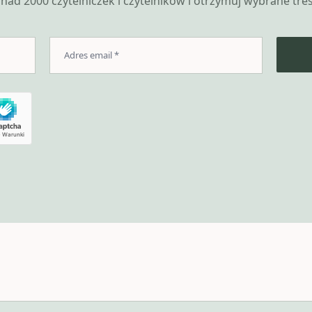
nad 2000 czytelniczek i czytelników i otrzymuj wybrane treśc